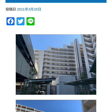
投稿日
2021年3月25日
F
T
Li
a
w
n
c
it
e
e
te
b
r
o
o
k