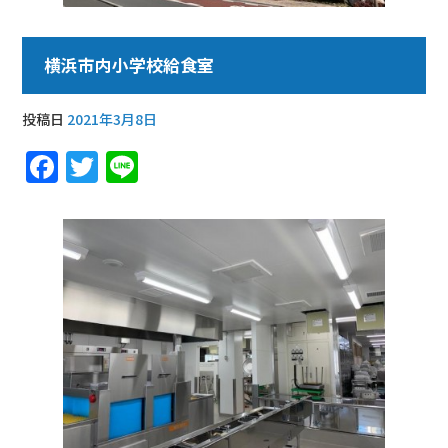
横浜市内小学校給食室
投稿日
2021年3月8日
F
T
Li
a
w
n
c
it
e
e
te
b
r
o
o
k