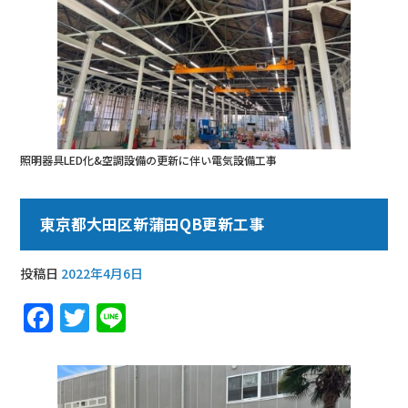
照明器具LED化&空調設備の更新に伴い電気設備工事
東京都大田区新蒲田QB更新工事
投稿日
2022年4月6日
F
T
Li
a
w
n
c
it
e
e
te