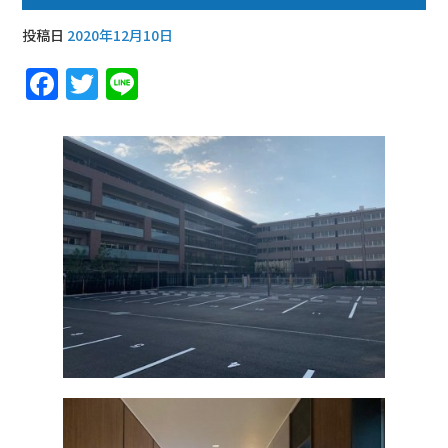
投稿日
2020年12月10日
F
T
Li
a
w
n
c
it
e
e
te
b
r
o
o
k