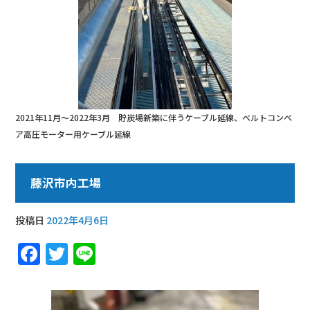
2021年11月〜2022年3月 貯炭場新築に伴うケーブル延線、ベルトコンベ
ア高圧モーター用ケーブル延線
藤沢市内工場
投稿日
2022年4月6日
F
T
Li
a
w
n
c
it
e