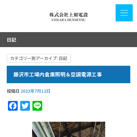
日記
カテゴリー別アーカイブ:
日記
藤沢市工場内倉庫照明＆空調電源工事
投稿日
2023年7月12日
F
T
Li
a
w
n
c
it
e
e
te