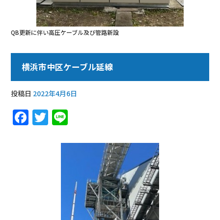
QB更新に伴い高圧ケーブル及び管路新設
横浜市中区ケーブル延線
投稿日
2022年4月6日
F
T
Li
a
w
n
c
it
e
e
te
b
r
o
o