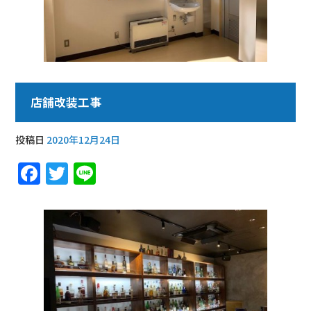
店舗改装工事
投稿日
2020年12月24日
F
T
Li
a
w
n
c
it
e
e
te
b
r
o
o