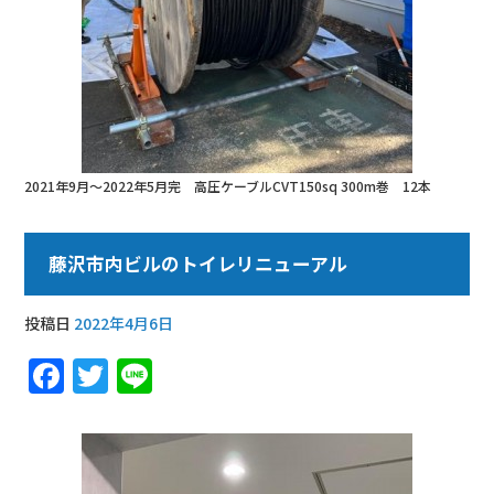
2021年9月〜2022年5月完 高圧ケーブルCVT150sq 300m巻 12本
藤沢市内ビルのトイレリニューアル
投稿日
2022年4月6日
F
T
Li
a
w
n
c
it
e
e
te