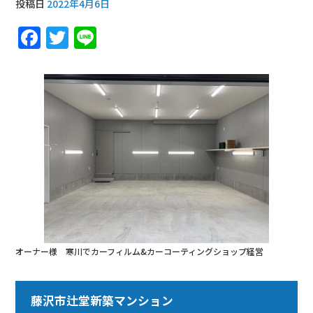
投稿日
2022年4月6日
F
T
Li
a
w
n
c
it
e
e
te
b
r
o
o
k
オーナー様 寒川でカーフィルム&カーコーティングショップ経営
藤沢市辻堂新築マンション