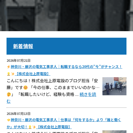
新着情報
2026年07月21日
神奈川・藤沢の電気工事求人｜転職するなら20代の”今”がチャンス！
【株式会社上原電設】
こんにちは！株式会社上原電設のブログ担当「安
藤」です
「今の仕事、このままでいいのかな…
」 「転職したいけど、経験も資格 ...
続きを読
む
2026年07月13日
神奈川・藤沢の電気工事求人｜仕事は「何をするか」より「誰と働く
か」が大切！
【株式会社上原電設】