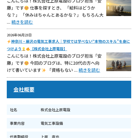
こんにちは！株式会社上原電設のブログ担当「安
藤」です
仕事を探すとき、 「給料はどうか
な？」 「休みはちゃんとあるかな？」 もちろん大
...
続きを読む
2026年06月23日
神奈川・藤沢の電気工事求人｜学校では学べない“本物のスキル”を身に
つけよう
【株式会社上原電設】
こんにちは！株式会社上原電設のブログ担当「安
藤」です
今回のブログは、特に20代の方へ向
けて書いています
「資格もない ...
続きを読む
会社概要
社名
株式会社上原電設
事業内容
電気工事設備
代表取締役
上原 直也