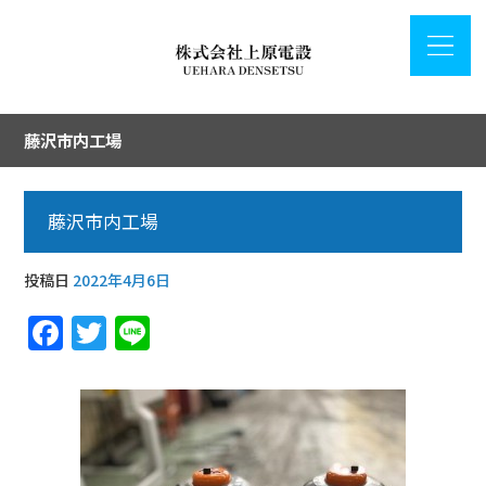
藤沢市内工場
藤沢市内工場
投稿日
2022年4月6日
F
T
Li
a
w
n
c
it
e
e
te
b
r