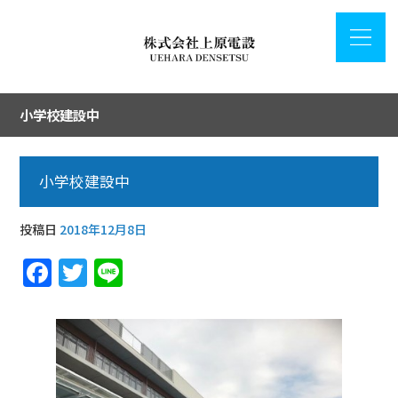
小学校建設中
小学校建設中
投稿日
2018年12月8日
F
T
Li
a
w
n
c
it
e
e
te
b
r