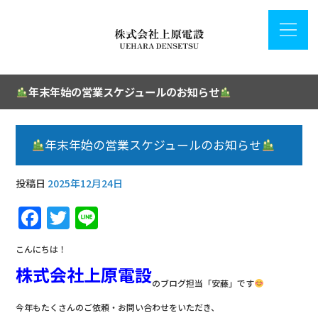
年末年始の営業スケジュールのお知らせ
年末年始の営業スケジュールのお知らせ
投稿日
2025年12月24日
F
T
Li
a
w
n
こんにちは！
c
it
e
株式会社上原電設
e
te
のブログ担当「安藤」です
b
r
今年もたくさんのご依頼・お問い合わせをいただき、