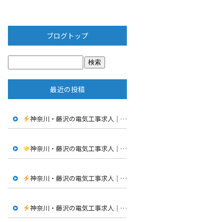
ブログトップ
最近の投稿
神奈川・藤沢の電気工事求人｜転職するなら20代の”今”がチャンス！
神奈川・藤沢の電気工事求人｜仕事は「何をするか」より「誰と働くか」が大切！
神奈川・藤沢の電気工事求人｜学校では学べない“本物のスキル”を身につけよう
神奈川・藤沢の電気工事求人｜AI時代だからこそ“電気工事”がなくならない理由