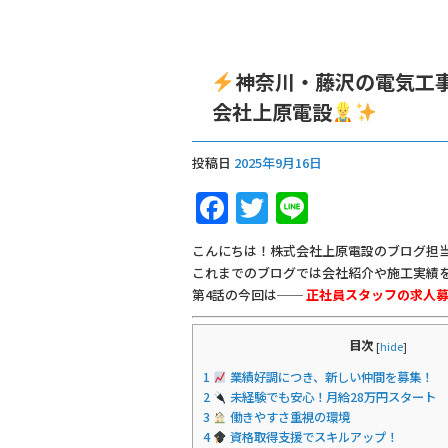
神奈川・藤沢の電気工
会社上原電設
投稿日
2025年9月16日
F
T
Li
a
w
n
こんにちは！株式会社上原電設のブログ担
c
it
e
これまでのブログでは会社紹介や施工実績
e
te
第4話の今回は──
正社員スタッフの求人
b
r
目次
[
hide
]
o
1
業績好調につき、新しい仲間を募集！
o
2
未経験でも安心！月給28万円スタート
3
働きやすさ重視の環境
k
4
資格取得支援でスキルアップ！